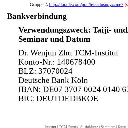
Gruppe 2: 
http://doodle.com/poll/hv2srtusnpyzcme7
(
Bankverbindung
Verwendungszweck: Taiji- und
Seminar und Datum
Dr. Wenjun Zhu TCM-Institut
Konto-Nr.: 140678400
BLZ: 37070024
Deutsche Bank Köln
IBAN: DE07 3707 0024 0140 6
BIC: DEUTDEDBKOE
Institut
|
TCM-Praxis
|
Ausbildung
|
Seminare
|
Kurse