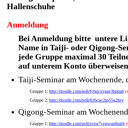
Hallenschuhe
Anmeldung
Bei Anmeldung bitte untere Li
Name in Taiji- oder Qigong-Se
jede Gruppe maximal 30 Teiln
auf unterem Konto überweisen
Taiji-Seminar am Wochenende, d
Gruppe 1: 
http://doodle.com/poll/fybqcxvggr3bppa6
(
Gruppe 2: 
http://doodle.com/poll/826cuc2tp55g2hry
Qigong-Seminar am Wochenende
Gruppe 1: 
http://doodle.com/poll/zyzg7yzgwqn8uirh
(