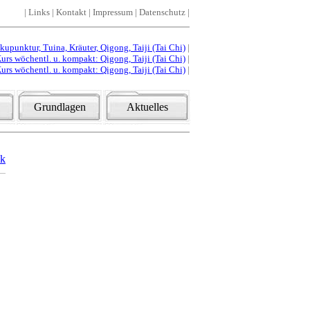
|
Links
|
Kontakt
|
Impressum
|
Datenschutz
|
punktur, Tuina, Kräuter, Qigong, Taiji (Tai Chi)
|
urs wöchentl. u. kompakt: Qigong, Taiji (Tai Chi)
|
urs wöchentl. u. kompakt: Qigong, Taiji (Tai Chi)
|
Grundlagen
Aktuelles
ck