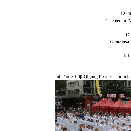
12:00
Theater am M
Ch
Gemeinsam
Tai
Jubiläum: Taiji-Qigong für alle – im fre