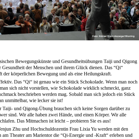
hinesischen Bewegungskünste und Gesundheitsübungen Taiji und Qigong
der Gesundheit der Menschen und ihrem Glück dienen. Das “Qi“
aft der körperlichen Bewegung und als eine Heilungskraft.
 effektiv. Das “Qi“ ist genau wie ein Stück Schokolade. Wenn man noch
man sich nicht vorstellen, wie Schokolade wirklich schmeckt, ganz
schmack beschrieben werden mag. Sobald man sich jedoch ein Stück
 unmittelbar, wie lecker sie ist!
r Taiji- und Qigong-Übung brauchen sich keine Sorgen darüber zu
er sind. Wir alle haben zwei Hände, und einen Körper. Wir alle
lafen. Das Mitmachen ist leicht – probieren Sie es aus!
Wenjun Zhu und Hochschuldozentin Frau Lixia Yu werden mit den
am Theater am Marientor die “Qi-Energie und -Kraft“ erleben und