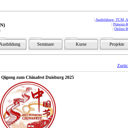
|
Ausbildung: TCM, Aku
|
Präsenz-K
HN)
|
Online-K
u
Ausbildung
Seminare
Kurse
Projekte
Zurü
d Qigong zum Chinafest Duisburg 2025