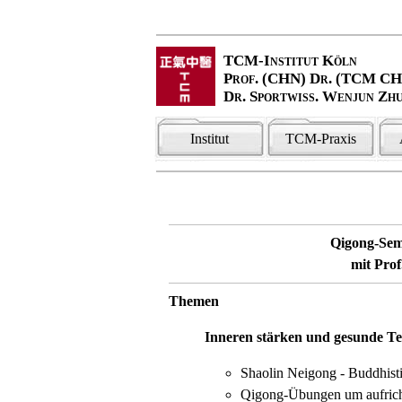
TCM-Institut Köln
Prof. (CHN) Dr. (TCM C
Dr. Sportwiss. Wenjun Zh
Institut
TCM-Praxis
Qigong-Sem
mit Pro
Themen
I
nneren stärken und gesunde Te
Shaolin Neigong - Buddhist
Qigong-Übungen um aufricht