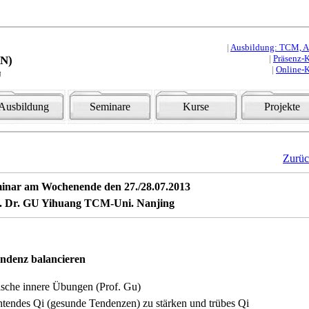
|
Ausbildung: TCM, Aku
|
Präsenz-K
HN)
|
Online-K
u
Ausbildung
Seminare
Kurse
Projekte
Zurü
inar am Wochenende den 27./28.07.2013
f. Dr. GU Yihuang TCM-Uni. Nanjing
ndenz balancieren
ische innere Übungen (Prof. Gu)
endes Qi (gesunde Tendenzen) zu stärken und trübes Qi