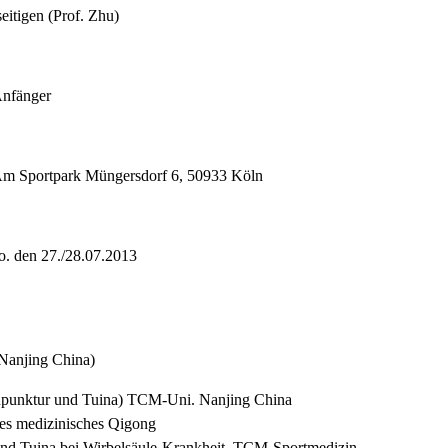
eitigen (Prof. Zhu)
 Anfänger
Am Sportpark Müngersdorf 6, 50933 Köln
So. den 27./28.07.2013
Nanjing China)
kupunktur und Tuina) TCM-Uni. Nanjing China
sches medizinisches Qigong
nd Tuina bei Wirbelsäule-Krankheit, TCM-Sportmedizin