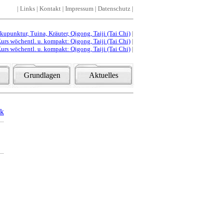
|
Links
|
Kontakt
|
Impressum
|
Datenschutz
|
punktur, Tuina, Kräuter, Qigong, Taiji (Tai Chi)
|
urs wöchentl. u. kompakt: Qigong, Taiji (Tai Chi)
|
urs wöchentl. u. kompakt: Qigong, Taiji (Tai Chi)
|
Grundlagen
Aktuelles
ck