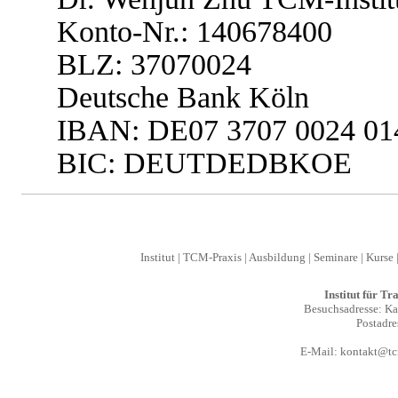
Konto-Nr.: 140678400
BLZ: 37070024
Deutsche Bank Köln
IBAN: DE07 3707 0024 01
BIC: DEUTDEDBKOE
Institut
|
TCM-Praxis
|
Ausbildung
|
Seminare
|
Kurse
Institut für T
Besuchsadresse: Kal
Postadre
E-Mail:
kontakt@tcm