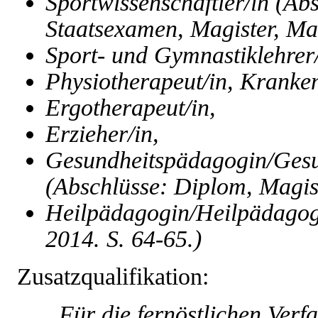
Sportwissenschaftler/in (Ab
Staatsexamen, Magister, Mas
Sport- und Gymnastiklehrer/
Physiotherapeut/in, Kranke
Ergotherapeut/in,
Erzieher/in,
Gesundheitspädagogin/Ges
(Abschlüsse: Diplom, Magist
Heilpädagogin/Heilpädagoge
2014. S. 64-65.)
Zusatzqualifikation:
„Für die fernöstlichen Verf