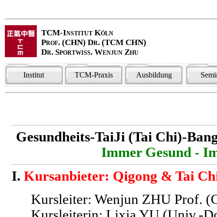
TCM-Institut Köln
Prof. (CHN) Dr. (TCM CHN)
Dr. Sportwiss. Wenjun Zhu
Institut
TCM-Praxis
Ausbildung
Semi
Gesundheits-TaiJi (Tai Chi)-Ban
Immer Gesund - Im
I.
Kursanbieter: Qigong & Tai Ch
Kursleiter: Wenjun ZHU Prof. 
Kursleiterin: Lixia YU (Univ.-